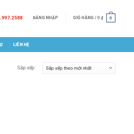
.997.2588
ĐĂNG NHẬP
GIỎ HÀNG /
0
₫
0
RỢ
LIÊN HỆ
Sắp xếp :