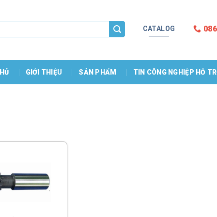
086
CATALOG
HỦ
GIỚI THIỆU
SẢN PHẨM
TIN CÔNG NGHIỆP HỖ T