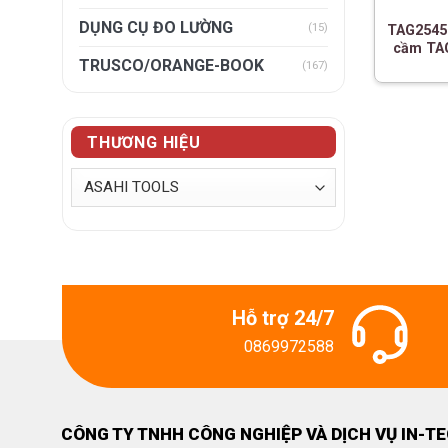
DỤNG CỤ ĐO LƯỜNG
(15)
TAG2545K
cầm TAG
TRUSCO/ORANGE-BOOK
(167)
THƯƠNG HIỆU
Hỗ trợ 24/7
0869972588
CÔNG TY TNHH CÔNG NGHIỆP VÀ DỊCH VỤ IN-T