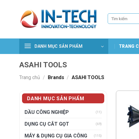
Skip
to
Tìm
content
kiếm:
DANH MỤC SẢN PHẨM
TRANG C
ASAHI TOOLS
Trang chủ
/
Brands
/
ASAHI TOOLS
DANH MỤC SẢN PHẨM
DẦU CÔNG NGHIỆP
(11)
DỤNG CỤ CẮT GỌT
(69)
MÁY & DỤNG CỤ GIA CÔNG
(115)