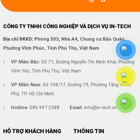
CÔNG TY TNHH CÔNG NGHIỆP VÀ DỊCH VỤ IN-TECH
Địa chỉ ĐKKD:
Phòng 503, Nhà A4, Chung cư Bảo Quân,
Phường Vĩnh Phúc, Tỉnh Phú Thọ, Việt Nam
VP Miền Bắc:
Số 71, Đường Nguyễn Thị Minh Khai, Phường
Vĩnh Yên, Tỉnh Phú Thọ, Việt Nam
VP Miền Nam:
Số 108/17, Đường 79, Phường Tăng Nhơn
Phú, TP. Hồ Chí Minh.
Hotline:
086.997.2588
Email:
info@in-tech.vn
HỖ TRỢ KHÁCH HÀNG
THÔNG TIN