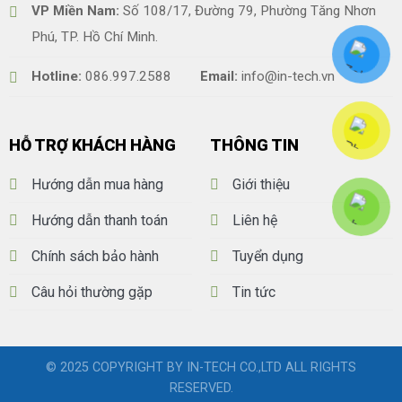
VP Miền Nam:
Số 108/17, Đường 79, Phường Tăng Nhơn
Phú, TP. Hồ Chí Minh.
Hotline:
086.997.2588
Email:
info@in-tech.vn
HỖ TRỢ KHÁCH HÀNG
THÔNG TIN
Hướng dẫn mua hàng
Giới thiệu
Hướng dẫn thanh toán
Liên hệ
Chính sách bảo hành
Tuyển dụng
Câu hỏi thường gặp
Tin tức
© 2025 COPYRIGHT BY IN-TECH CO.,LTD ALL RIGHTS
RESERVED.