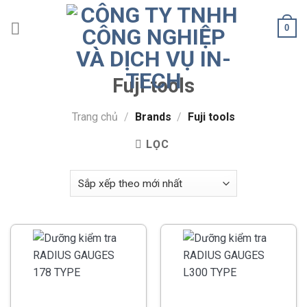
Skip
to
0
content
Fuji tools
Trang chủ
/
Brands
/
Fuji tools
LỌC