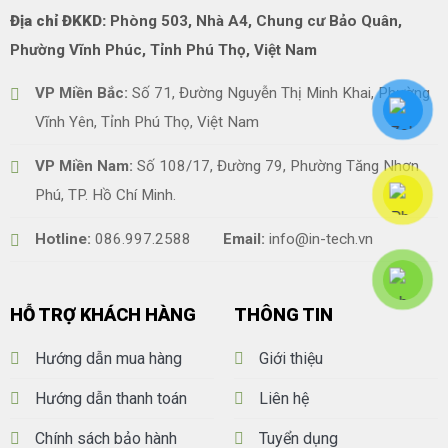
Địa chỉ ĐKKD:
Phòng 503, Nhà A4, Chung cư Bảo Quân,
Phường Vĩnh Phúc, Tỉnh Phú Thọ, Việt Nam
VP Miền Bắc:
Số 71, Đường Nguyễn Thị Minh Khai, Phường
Vĩnh Yên, Tỉnh Phú Thọ, Việt Nam
VP Miền Nam:
Số 108/17, Đường 79, Phường Tăng Nhơn
Phú, TP. Hồ Chí Minh.
Hotline:
086.997.2588
Email:
info@in-tech.vn
HỖ TRỢ KHÁCH HÀNG
THÔNG TIN
Hướng dẫn mua hàng
Giới thiệu
Hướng dẫn thanh toán
Liên hệ
Chính sách bảo hành
Tuyển dụng