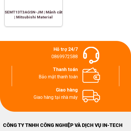
SEMT13T3AGSN-JM | Mảnh cắt
| Mitsubishi Material
Hỗ trợ 24/7
0869972588
Thanh toán
Bảo mật thanh toán
Giao hàng
Giao hàng tại nhà máy
CÔNG TY TNHH CÔNG NGHIỆP VÀ DỊCH VỤ IN-TECH