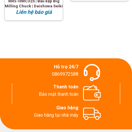
M45-HMC32S | Bầu kẹp Big
Milling Chuck | Daishowa Seiki
Liên hệ báo giá
Hỗ trợ 24/7
0869972588
Thanh toán
Bảo mật thanh toán
Giao hàng
Giao hàng tại nhà máy