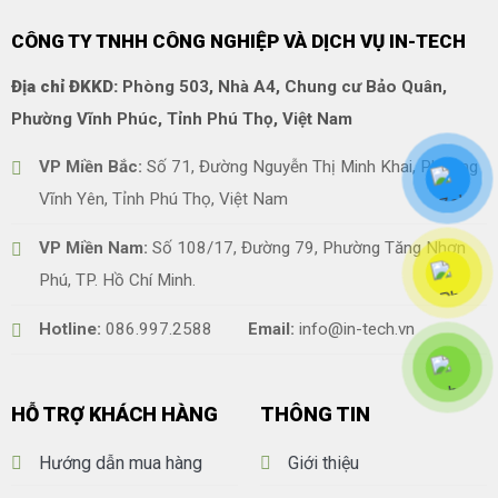
CÔNG TY TNHH CÔNG NGHIỆP VÀ DỊCH VỤ IN-TECH
Địa chỉ ĐKKD:
Phòng 503, Nhà A4, Chung cư Bảo Quân,
Phường Vĩnh Phúc, Tỉnh Phú Thọ, Việt Nam
VP Miền Bắc:
Số 71, Đường Nguyễn Thị Minh Khai, Phường
Vĩnh Yên, Tỉnh Phú Thọ, Việt Nam
VP Miền Nam:
Số 108/17, Đường 79, Phường Tăng Nhơn
Phú, TP. Hồ Chí Minh.
Hotline:
086.997.2588
Email:
info@in-tech.vn
HỖ TRỢ KHÁCH HÀNG
THÔNG TIN
Hướng dẫn mua hàng
Giới thiệu