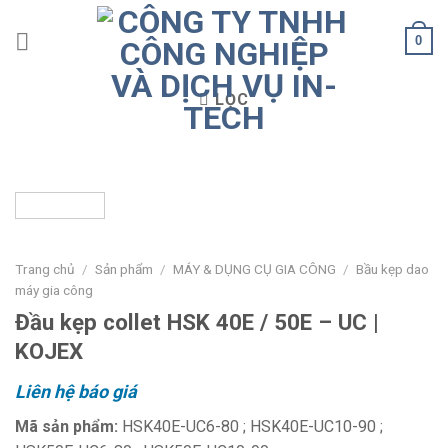
Skip
to
0
content
LỌC
Trang chủ
/
Sản phẩm
/
MÁY & DỤNG CỤ GIA CÔNG
/
Bầu kẹp dao
máy gia công
Đầu kẹp collet HSK 40E / 50E – UC |
KOJEX
Liên hệ báo giá
Mã sản phẩm:
HSK40E-UC6-80 ; HSK40E-UC10-90 ;