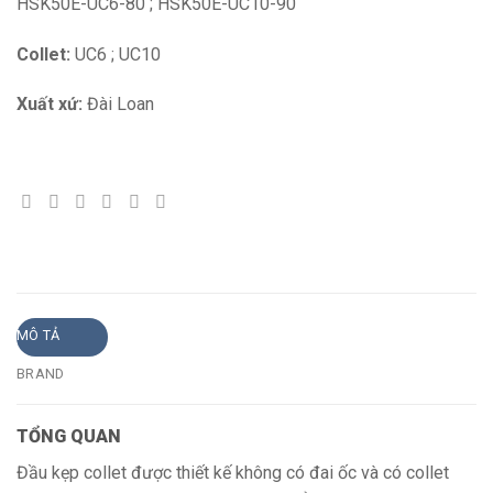
HSK50E-UC6-80 ; HSK50E-UC10-90
Collet:
UC6 ; UC10
Xuất xứ:
Đài Loan
MÔ TẢ
BRAND
TỔNG QUAN
Đầu kẹp collet được thiết kế không có đai ốc và có collet