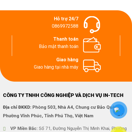
Hỗ trợ 24/7
0869972588
Thanh toán
Bảo mật thanh toán
Giao hàng
Giao hàng tại nhà máy
CÔNG TY TNHH CÔNG NGHIỆP VÀ DỊCH VỤ IN-TECH
Địa chỉ ĐKKD:
Phòng 503, Nhà A4, Chung cư Bảo Quân,
Phường Vĩnh Phúc, Tỉnh Phú Thọ, Việt Nam
VP Miền Bắc:
Số 71, Đường Nguyễn Thị Minh Khai, Phường