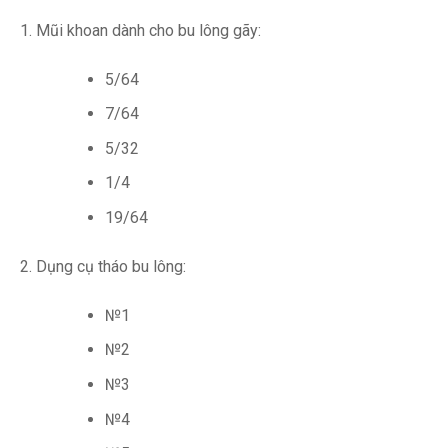
Mũi khoan dành cho bu lông gãy:
5/64
7/64
5/32
1/4
19/64
Dụng cụ tháo bu lông:
№1
№2
№3
№4