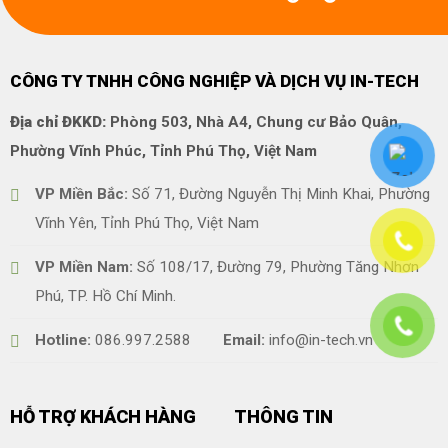
CÔNG TY TNHH CÔNG NGHIỆP VÀ DỊCH VỤ IN-TECH
Địa chỉ ĐKKD:
Phòng 503, Nhà A4, Chung cư Bảo Quân,
Phường Vĩnh Phúc, Tỉnh Phú Thọ, Việt Nam
VP Miền Bắc:
Số 71, Đường Nguyễn Thị Minh Khai, Phường
Vĩnh Yên, Tỉnh Phú Thọ, Việt Nam
VP Miền Nam:
Số 108/17, Đường 79, Phường Tăng Nhơn
Phú, TP. Hồ Chí Minh.
Hotline:
086.997.2588
Email:
info@in-tech.vn
HỖ TRỢ KHÁCH HÀNG
THÔNG TIN