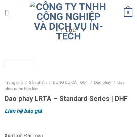
Skip
to
0
content
LỌC
Trang chủ
/
Sản phẩm
/
DỤNG CỤ CẮT GỌT
/
Dao phay
/
Dao
phay ngón hợp kim
Dao phay LRTA – Standard Series | DHF
Liên hệ báo giá
Xuất xứ:
Đài Loan