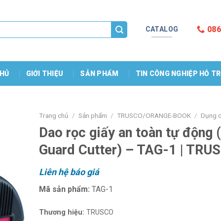
086
CATALOG
HỦ
GIỚI THIỆU
SẢN PHẨM
TIN CÔNG NGHIỆP HỖ T
Trang chủ
/
Sản phẩm
/
TRUSCO/ORANGE-BOOK
/
Dụng c
Dao rọc giấy an toàn tự động 
Guard Cutter) – TAG-1 | TRU
Liên hệ báo giá
Mã sản phẩm:
TAG-1
Thương hiệu:
TRUSCO