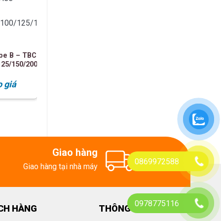
pe B – TBC
125/150/200
o
Búa nhựa chống sốc TPUS-
Kìm vòng kẹp Φ 
o giá
10/15/20/25/30 | Trusco
– 51-0A |
Liên hệ báo giá
Liên hệ 
Giao hàng
0869972588
Giao hàng tại nhà máy
0978775116
CH HÀNG
THÔNG TIN