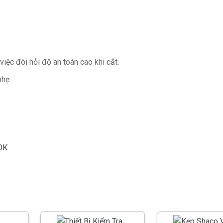
iệc đòi hỏi độ an toàn cao khi cắt.
nhẹ.
OK