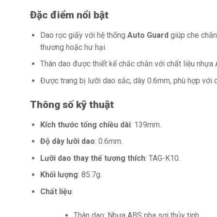
Đặc điểm nổi bật
Dao rọc giấy với hệ thống
Auto Guard
giúp che chắn 
thương hoặc hư hại.
Thân dao được thiết kế chắc chắn với chất liệu nhựa
Được trang bị lưỡi dao sắc, dày 0.6mm, phù hợp với c
Thông số kỹ thuật
Kích thước tổng chiều dài
: 139mm.
Độ dày lưỡi dao
: 0.6mm.
Lưỡi dao thay thế tương thích
: TAG-K10.
Khối lượng
: 85.7g.
Chất liệu
:
Thân dao: Nhựa ABS pha sợi thủy tinh.