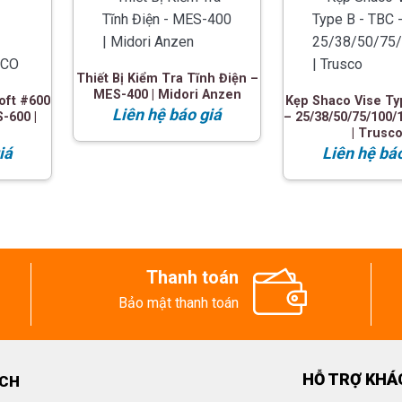
Thiết Bị Kiểm Tra Tĩnh Điện –
MES-400 | Midori Anzen
oft #600
Kẹp Shaco Vise Ty
Liên hệ báo giá
-600 |
– 25/38/50/75/100/
| Trusc
iá
Liên hệ bá
Thanh toán
Bảo mật thanh toán
HỖ TRỢ KHÁ
ECH