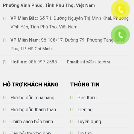
Phường Vĩnh Phúc, Tỉnh Phú Thọ, Việt Nam
VP Miền Bắc:
Số 71, Đường Nguyễn Thị Minh Khai, Phường
Vĩnh Yên, Tỉnh Phú Thọ, Việt Nam
VP Miền Nam:
Số 108/17, Đường 79, Phường Tăng Nhơn
Phú, TP. Hồ Chí Minh.
Hotline:
086.997.2588
Email:
info@in-tech.vn
HỖ TRỢ KHÁCH HÀNG
THÔNG TIN
Hướng dẫn mua hàng
Giới thiệu
Hướng dẫn thanh toán
Liên hệ
Chính sách bảo hành
Tuyển dụng
Câu hỏi thường gặp
Tin tức