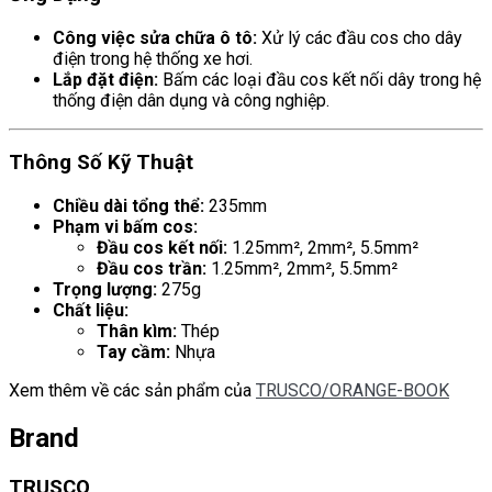
Công việc sửa chữa ô tô:
Xử lý các đầu cos cho dây
điện trong hệ thống xe hơi.
Lắp đặt điện:
Bấm các loại đầu cos kết nối dây trong hệ
thống điện dân dụng và công nghiệp.
Thông Số Kỹ Thuật
Chiều dài tổng thể:
235mm
Phạm vi bấm cos:
Đầu cos kết nối:
1.25mm², 2mm², 5.5mm²
Đầu cos trần:
1.25mm², 2mm², 5.5mm²
Trọng lượng:
275g
Chất liệu:
Thân kìm:
Thép
Tay cầm:
Nhựa
Xem thêm về các sản phẩm của
TRUSCO/ORANGE-BOOK
Brand
TRUSCO