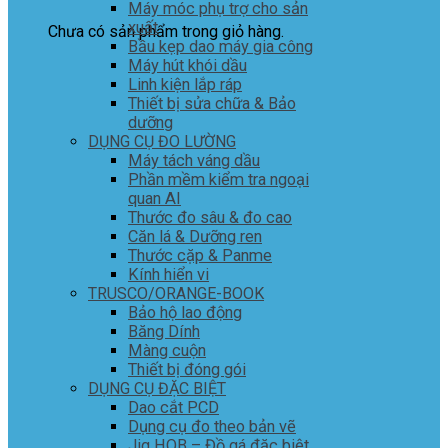
Máy móc phụ trợ cho sản
xuất
Chưa có sản phẩm trong giỏ hàng.
Bầu kẹp dao máy gia công
Máy hút khói dầu
Linh kiện lắp ráp
Thiết bị sửa chữa & Bảo
dưỡng
DỤNG CỤ ĐO LƯỜNG
Máy tách váng dầu
Phần mềm kiểm tra ngoại
quan AI
Thước đo sâu & đo cao
Căn lá & Dưỡng ren
Thước cặp & Panme
Kính hiển vi
TRUSCO/ORANGE-BOOK
Bảo hộ lao động
Băng Dính
Màng cuộn
Thiết bị đóng gói
DỤNG CỤ ĐẶC BIỆT
Dao cắt PCD
Dụng cụ đo theo bản vẽ
Jig HOB – Đồ gá đặc biệt