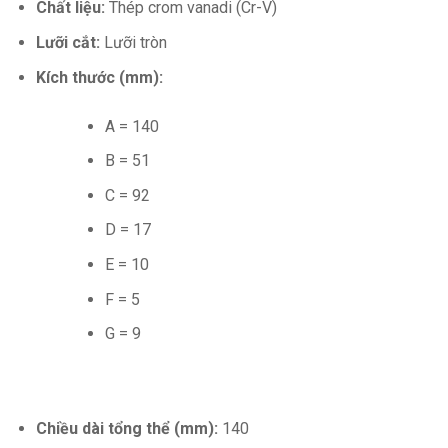
Chất liệu:
Thép crom vanadi (Cr-V)
Lưỡi cắt:
Lưỡi tròn
Kích thước (mm):
A = 140
B = 51
C = 92
D = 17
E = 10
F = 5
G = 9
Chiều dài tổng thể (mm):
140