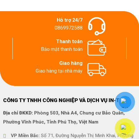
Hỗ trợ 24/7
0869972588
Thanh toán
Bảo mật thanh toán
Giao hàng
Giao hàng tại nhà máy
CÔNG TY TNHH CÔNG NGHIỆP VÀ DỊCH VỤ IN-TECH
Địa chỉ ĐKKD:
Phòng 503, Nhà A4, Chung cư Bảo Quân,
Phường Vĩnh Phúc, Tỉnh Phú Thọ, Việt Nam
VP Miền Bắc:
Số 71, Đường Nguyễn Thị Minh Khai, Phường