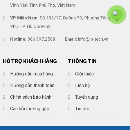
Vĩnh Yên, Tỉnh Phú Thọ, Việt Nam
VP Miền Nam:
Số 108/17, Đường 79, Phường Tăng Nhơn
Phú, TP. Hồ Chí Minh.
Hotline:
086.997.2588
Email:
info@in-tech.vn
HỖ TRỢ KHÁCH HÀNG
THÔNG TIN
Hướng dẫn mua hàng
Giới thiệu
Hướng dẫn thanh toán
Liên hệ
Chính sách bảo hành
Tuyển dụng
Câu hỏi thường gặp
Tin tức