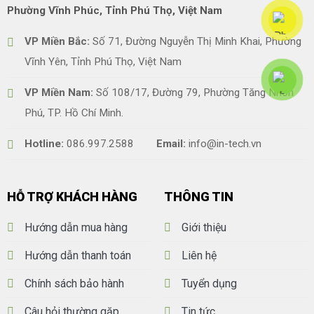
Phường Vĩnh Phúc, Tỉnh Phú Thọ, Việt Nam
VP Miền Bắc:
Số 71, Đường Nguyễn Thị Minh Khai, Phường
Vĩnh Yên, Tỉnh Phú Thọ, Việt Nam
VP Miền Nam:
Số 108/17, Đường 79, Phường Tăng Nhơn
Phú, TP. Hồ Chí Minh.
Hotline:
086.997.2588
Email:
info@in-tech.vn
HỖ TRỢ KHÁCH HÀNG
THÔNG TIN
Hướng dẫn mua hàng
Giới thiệu
Hướng dẫn thanh toán
Liên hệ
Chính sách bảo hành
Tuyển dụng
Câu hỏi thường gặp
Tin tức