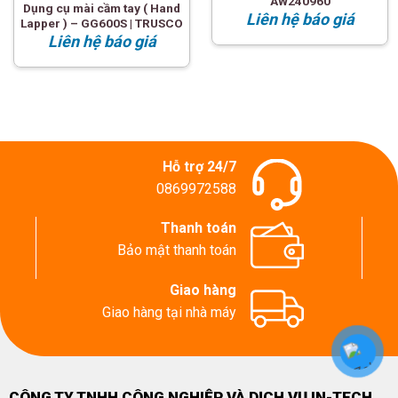
AW240960
Dụng cụ mài cầm tay ( Hand
Liên hệ báo giá
Lapper ) – GG600S | TRUSCO
Liên hệ báo giá
Hỗ trợ 24/7
0869972588
Thanh toán
Bảo mật thanh toán
Giao hàng
Giao hàng tại nhà máy
CÔNG TY TNHH CÔNG NGHIỆP VÀ DỊCH VỤ IN-TECH