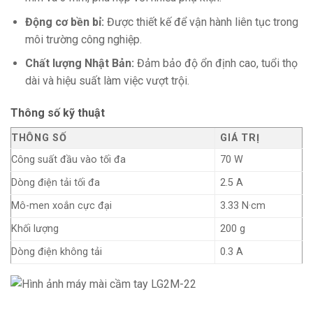
Động cơ bền bỉ:
Được thiết kế để vận hành liên tục trong
môi trường công nghiệp.
Chất lượng Nhật Bản:
Đảm bảo độ ổn định cao, tuổi thọ
dài và hiệu suất làm việc vượt trội.
Thông số kỹ thuật
THÔNG SỐ
GIÁ TRỊ
Công suất đầu vào tối đa
70 W
Dòng điện tải tối đa
2.5 A
Mô-men xoắn cực đại
3.33 N·cm
Khối lượng
200 g
Dòng điện không tải
0.3 A