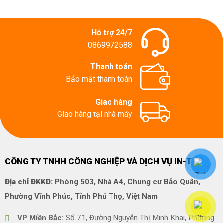
Hỗ trợ 24/7
0869972588
Thanh toán
Bảo mật thanh toán
Giao hàng
Giao hàng tại nhà máy
CÔNG TY TNHH CÔNG NGHIỆP VÀ DỊCH VỤ IN-TECH
Địa chỉ ĐKKD:
Phòng 503, Nhà A4, Chung cư Bảo Quân,
Phường Vĩnh Phúc, Tỉnh Phú Thọ, Việt Nam
VP Miền Bắc:
Số 71, Đường Nguyễn Thị Minh Khai, Phường