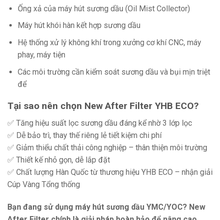
Ống xả của máy hút sương dầu (Oil Mist Collector)
Máy hút khói hàn kết hợp sương dầu
Hệ thống xử lý không khí trong xưởng cơ khí CNC, máy
phay, máy tiện
Các môi trường cần kiểm soát sương dầu và bụi mịn triệt
để
Tại sao nên chọn New After Filter YHB ECO?
✅ Tăng hiệu suất lọc sương dầu đáng kể nhờ 3 lớp lọc
✅ Dễ bảo trì, thay thế riêng lẻ tiết kiệm chi phí
✅ Giảm thiểu chất thải công nghiệp – thân thiện môi trường
✅ Thiết kế nhỏ gọn, dễ lắp đặt
✅ Chất lượng Hàn Quốc từ thương hiệu YHB ECO – nhận giải
Cúp Vàng Tổng thống
Bạn đang sử dụng máy hút sương dầu YMC/YOC? New
After Filter chính là giải pháp hoàn hảo để nâng cao