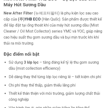
Máy Hút Sương Dầu
New After Filter
(뉴에프터필터) là phụ kiện lọc sau cao
cấp của
(주)
YHB ECO
(Hàn Quốc). Sản phẩm được thiết kế
để lắp đặt tại ống thoát khí của máy hút sương dầu (Mist
Cleaner / Oil Mist Collector) series YMC và YOC, giúp nâng
cao hiệu suất thu gom sương dầu và bụi mịn trước khi khí
thải ra môi trường.
Đặc điểm nổi bật
Sử dụng
3 lớp lọc
– tăng đáng kể tỷ lệ thu gom sương
dầu (mist collection efficiency)
Dễ dàng thay thế từng lớp lọc riêng lẻ – tiết kiệm chi phí
Chi phí thay thế thấp, giảm thiểu lãng phí
Thiết kế thân thiện với môi trường, giảm lượng chất thải
công nghiệp
Vận hành êm ái, góp phần giảm tiếng ồn tổng thể