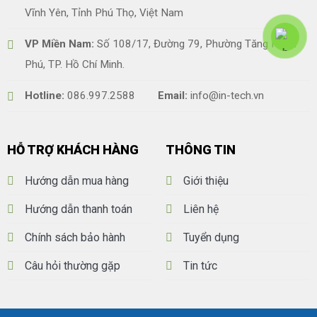
Vĩnh Yên, Tỉnh Phú Thọ, Việt Nam
VP Miền Nam:
Số 108/17, Đường 79, Phường Tăng Nhơn
Phú, TP. Hồ Chí Minh.
Hotline:
086.997.2588
Email:
info@in-tech.vn
HỖ TRỢ KHÁCH HÀNG
THÔNG TIN
Hướng dẫn mua hàng
Giới thiệu
Hướng dẫn thanh toán
Liên hệ
Chính sách bảo hành
Tuyển dụng
Câu hỏi thường gặp
Tin tức