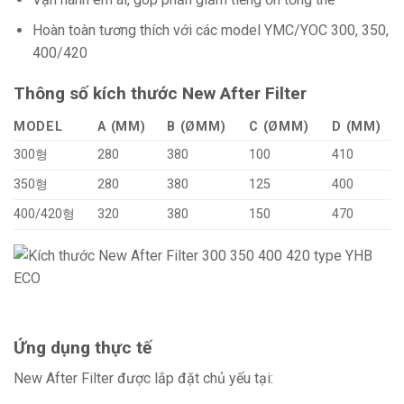
Hoàn toàn tương thích với các model YMC/YOC 300, 350,
400/420
Thông số kích thước New After Filter
MODEL
A (MM)
B (ØMM)
C (ØMM)
D (MM)
300형
280
380
100
410
350형
280
380
125
400
400/420형
320
380
150
470
Ứng dụng thực tế
New After Filter được lắp đặt chủ yếu tại: