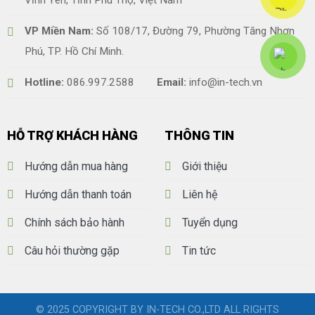
VP Miền Nam:
Số 108/17, Đường 79, Phường Tăng Nhơn
Phú, TP. Hồ Chí Minh.
Hotline:
086.997.2588
Email:
info@in-tech.vn
HỖ TRỢ KHÁCH HÀNG
THÔNG TIN
Hướng dẫn mua hàng
Giới thiệu
Hướng dẫn thanh toán
Liên hệ
Chính sách bảo hành
Tuyển dụng
Câu hỏi thường gặp
Tin tức
© 2025 COPYRIGHT BY IN-TECH CO.,LTD ALL RIGHTS