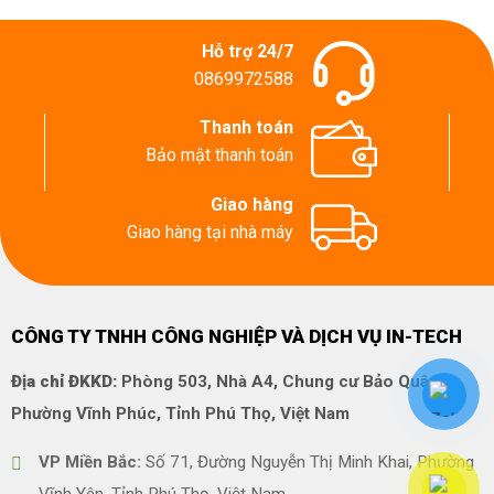
Hỗ trợ 24/7
0869972588
Thanh toán
Bảo mật thanh toán
Giao hàng
Giao hàng tại nhà máy
CÔNG TY TNHH CÔNG NGHIỆP VÀ DỊCH VỤ IN-TECH
Địa chỉ ĐKKD:
Phòng 503, Nhà A4, Chung cư Bảo Quân,
Phường Vĩnh Phúc, Tỉnh Phú Thọ, Việt Nam
VP Miền Bắc:
Số 71, Đường Nguyễn Thị Minh Khai, Phường
Vĩnh Yên, Tỉnh Phú Thọ, Việt Nam