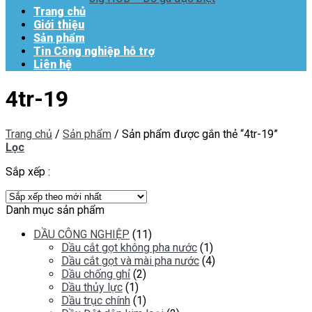
Trang chủ
Giới thiệu
Sản phẩm
Tin Công nghiệp hỗ trợ
Liên hệ
4tr-19
Trang chủ
/
Sản phẩm
/
Sản phẩm được gắn thẻ “4tr-19”
Lọc
Sắp xếp :
Danh mục sản phẩm
DẦU CÔNG NGHIỆP
(11)
Dầu cắt gọt không pha nước
(1)
Dầu cắt gọt và mài pha nước
(4)
Dầu chống ghỉ
(2)
Dầu thủy lực
(1)
Dầu trục chính
(1)