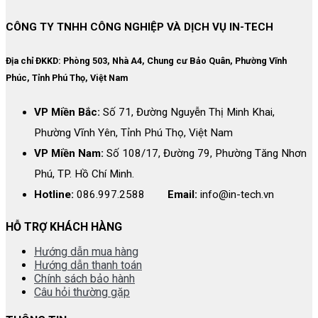
CÔNG TY TNHH CÔNG NGHIỆP VÀ DỊCH VỤ IN-TECH
Địa chỉ ĐKKD:
Phòng 503, Nhà A4, Chung cư Bảo Quân, Phường Vĩnh
Phúc, Tỉnh Phú Thọ, Việt Nam
VP Miền Bắc:
Số 71, Đường Nguyễn Thị Minh Khai,
Phường Vĩnh Yên, Tỉnh Phú Thọ, Việt Nam
VP Miền Nam:
Số 108/17, Đường 79, Phường Tăng Nhơn
Phú, TP. Hồ Chí Minh.
Hotline:
086.997.2588
Email:
info@in-tech.vn
HỖ TRỢ KHÁCH HÀNG
Hướng dẫn mua hàng
Hướng dẫn thanh toán
Chính sách bảo hành
Câu hỏi thường gặp