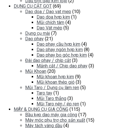
Dầu Đột dập kim loại
(2)
DỤNG CỤ CẮT GỌT
(69)
Dao doa / Dao vat mep
(10)
Dao doa hợp kim
(1)
Mũi chích tâm
(4)
Dao Vát mép
(5)
Dụng cụ mài
(7)
Dao phay
(21)
Dao phay cầu hợp kim
(4)
Dao phay ngón hợp kim
(8)
Dao phay bo góc hợp kim
(4)
Đài dao phay / chíp cắt
(3)
Mảnh cắt / Chip dao phay
(3)
Mũi Khoan
(20)
Mũi khoan hợp kim
(9)
Mũi khoan thép gió
(3)
Mũi Taro / Dụng cụ làm ren
(5)
Taro tay
(1)
Mũi Taro thẳng
(3)
Mũi Taro nén / ép ren
(1)
MÁY & DỤNG CỤ GIA CÔNG
(115)
Bầu kẹp dao máy gia công
(17)
Máy móc phụ trợ cho sản xuất
(15)
Máy tách váng dầu
(4)