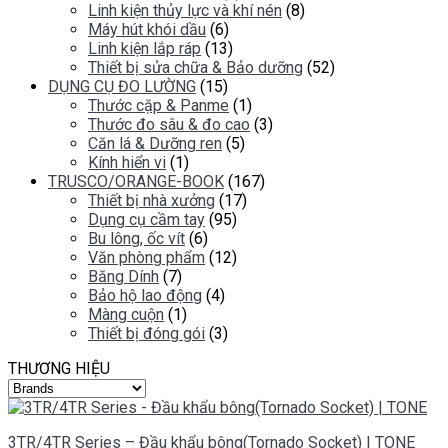
Linh kiện thủy lực và khí nén
(8)
Máy hút khói dầu
(6)
Linh kiện lắp ráp
(13)
Thiết bị sửa chữa & Bảo dưỡng
(52)
DỤNG CỤ ĐO LƯỜNG
(15)
Thước cặp & Panme
(1)
Thước đo sâu & đo cao
(3)
Căn lá & Dưỡng ren
(5)
Kính hiển vi
(1)
TRUSCO/ORANGE-BOOK
(167)
Thiết bị nhà xưởng
(17)
Dụng cụ cầm tay
(95)
Bu lông, ốc vít
(6)
Văn phòng phẩm
(12)
Băng Dính
(7)
Bảo hộ lao động
(4)
Màng cuộn
(1)
Thiết bị đóng gói
(3)
THƯƠNG HIỆU
3TR/4TR Series – Đầu khẩu bông(Tornado Socket) | TONE