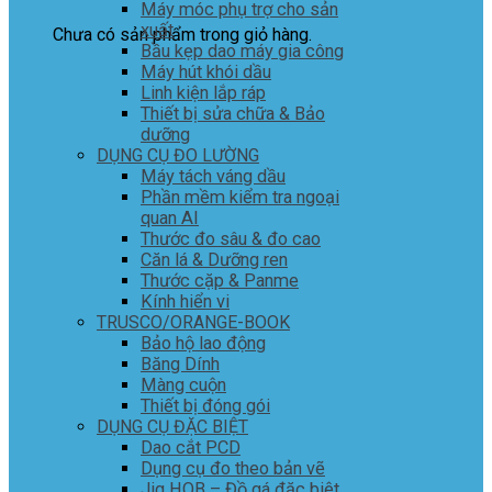
Máy móc phụ trợ cho sản
xuất
Chưa có sản phẩm trong giỏ hàng.
Bầu kẹp dao máy gia công
Máy hút khói dầu
Linh kiện lắp ráp
Thiết bị sửa chữa & Bảo
dưỡng
DỤNG CỤ ĐO LƯỜNG
Máy tách váng dầu
Phần mềm kiểm tra ngoại
quan AI
Thước đo sâu & đo cao
Căn lá & Dưỡng ren
Thước cặp & Panme
Kính hiển vi
TRUSCO/ORANGE-BOOK
Bảo hộ lao động
Băng Dính
Màng cuộn
Thiết bị đóng gói
DỤNG CỤ ĐẶC BIỆT
Dao cắt PCD
Dụng cụ đo theo bản vẽ
Jig HOB – Đồ gá đặc biệt