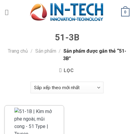
Skip
to
0
content
51-3B
Trang chủ
/
Sản phẩm
/
Sản phẩm được gắn thẻ “51-
3B”
LỌC