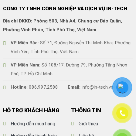
CÔNG TY TNHH CÔNG NGHIỆP VÀ DỊCH VỤ IN-TECH
Địa chỉ ĐKKD:
Phòng 503, Nhà A4, Chung cư Bảo Quân,
Phường Vĩnh Phúc, Tỉnh Phú Thọ, Việt Nam
VP Miền Bắc:
Số 71, Đường Nguyễn Thị Minh Khai, Phường
Vĩnh Yên, Tỉnh Phú Thọ, Việt Nam
VP Miền Nam:
Số 108/17, Đường 79, Phường Tăng Nhơn
Phú, TP. Hồ Chí Minh.
Hotline:
086.997.2588
Email:
info@in-tech.vn
HỖ TRỢ KHÁCH HÀNG
THÔNG TIN
Hướng dẫn mua hàng
Giới thiệu
Hướng dẫn thanh toán
Liên hệ