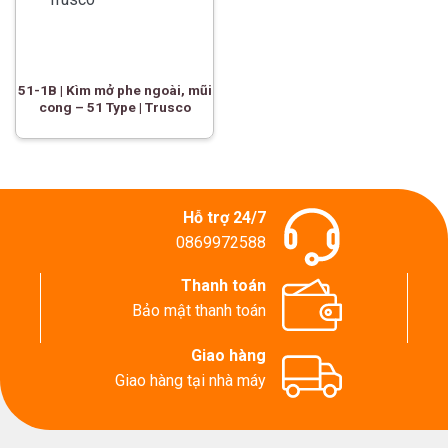
51-1B | Kìm mở phe ngoài, mũi
cong – 51 Type | Trusco
Hỗ trợ 24/7
0869972588
Thanh toán
Bảo mật thanh toán
Giao hàng
Giao hàng tại nhà máy