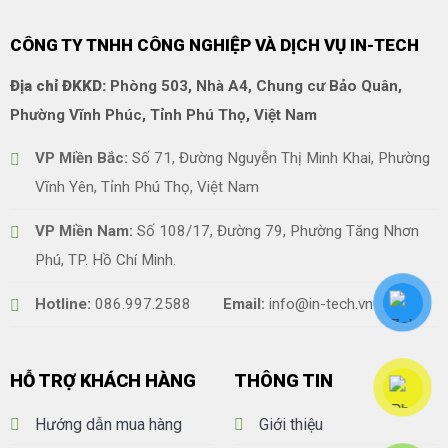
CÔNG TY TNHH CÔNG NGHIỆP VÀ DỊCH VỤ IN-TECH
Địa chỉ ĐKKD:
Phòng 503, Nhà A4, Chung cư Bảo Quân,
Phường Vĩnh Phúc, Tỉnh Phú Thọ, Việt Nam
VP Miền Bắc:
Số 71, Đường Nguyễn Thị Minh Khai, Phường
Vĩnh Yên, Tỉnh Phú Thọ, Việt Nam
VP Miền Nam:
Số 108/17, Đường 79, Phường Tăng Nhơn
Phú, TP. Hồ Chí Minh.
Hotline:
086.997.2588
Email:
info@in-tech.vn
HỖ TRỢ KHÁCH HÀNG
THÔNG TIN
Hướng dẫn mua hàng
Giới thiệu