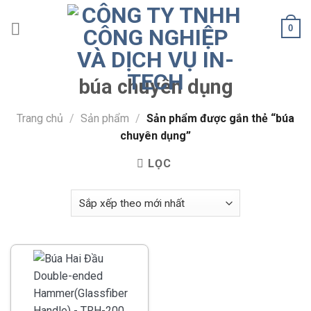
Skip
to
0
content
búa chuyên dụng
Trang chủ
/
Sản phẩm
/
Sản phẩm được gắn thẻ “búa
chuyên dụng”
LỌC