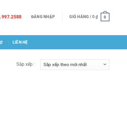
.997.2588
ĐĂNG NHẬP
GIỎ HÀNG /
0
₫
0
RỢ
LIÊN HỆ
Sắp xếp :