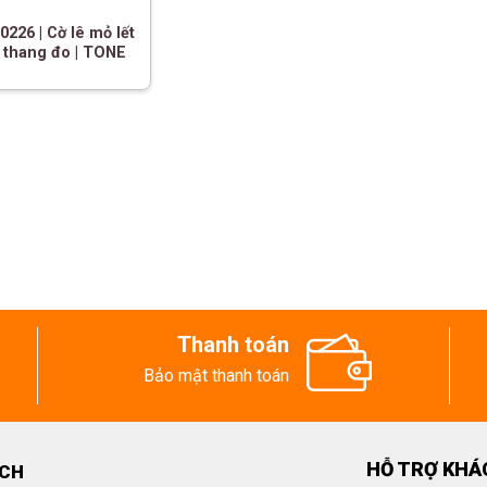
26 | Cờ lê mỏ lết
 thang đo | TONE
Thanh toán
Bảo mật thanh toán
HỖ TRỢ KHÁ
ECH