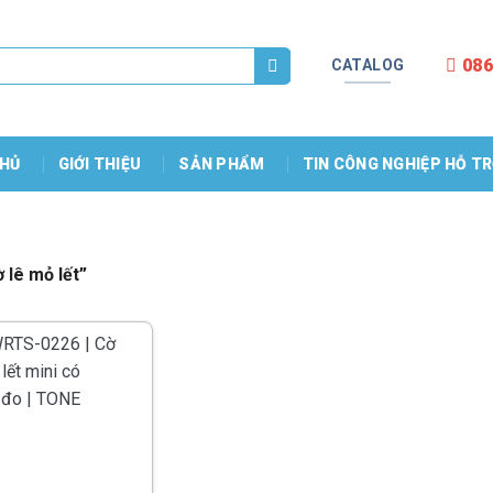
086
CATALOG
HỦ
GIỚI THIỆU
SẢN PHẨM
TIN CÔNG NGHIỆP HỖ T
 lê mỏ lết”