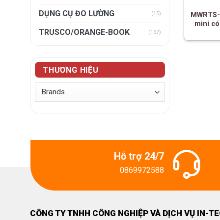
DỤNG CỤ ĐO LƯỜNG
(15)
MWRTS-02
mini có
TRUSCO/ORANGE-BOOK
(167)
THƯƠNG HIỆU
Hỗ trợ 24/7
0869972588
CÔNG TY TNHH CÔNG NGHIỆP VÀ DỊCH VỤ IN-T