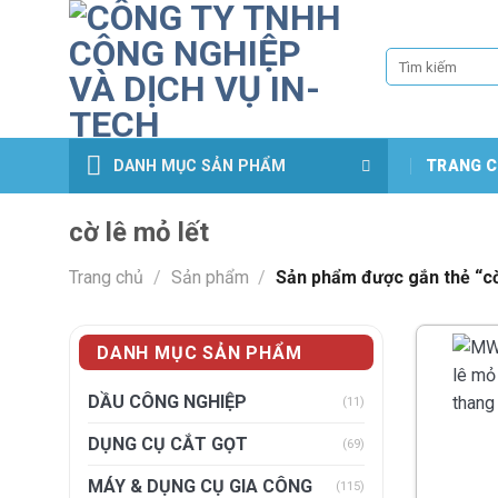
Skip
to
Tìm
content
kiếm:
DANH MỤC SẢN PHẨM
TRANG C
cờ lê mỏ lết
Trang chủ
/
Sản phẩm
/
Sản phẩm được gắn thẻ “cờ
DANH MỤC SẢN PHẨM
DẦU CÔNG NGHIỆP
(11)
DỤNG CỤ CẮT GỌT
(69)
MÁY & DỤNG CỤ GIA CÔNG
(115)