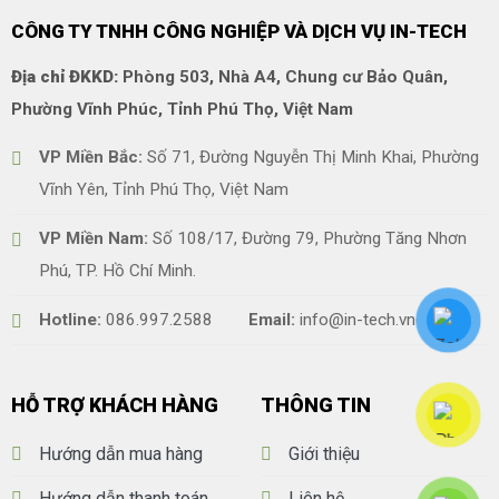
CÔNG TY TNHH CÔNG NGHIỆP VÀ DỊCH VỤ IN-TECH
Địa chỉ ĐKKD:
Phòng 503, Nhà A4, Chung cư Bảo Quân,
Phường Vĩnh Phúc, Tỉnh Phú Thọ, Việt Nam
VP Miền Bắc:
Số 71, Đường Nguyễn Thị Minh Khai, Phường
Vĩnh Yên, Tỉnh Phú Thọ, Việt Nam
VP Miền Nam:
Số 108/17, Đường 79, Phường Tăng Nhơn
Phú, TP. Hồ Chí Minh.
Hotline:
086.997.2588
Email:
info@in-tech.vn
HỖ TRỢ KHÁCH HÀNG
THÔNG TIN
Hướng dẫn mua hàng
Giới thiệu
Hướng dẫn thanh toán
Liên hệ