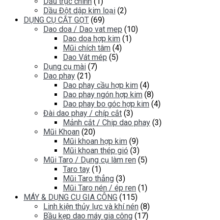
Dầu trục chính
(1)
Dầu Đột dập kim loại
(2)
DỤNG CỤ CẮT GỌT
(69)
Dao doa / Dao vat mep
(10)
Dao doa hợp kim
(1)
Mũi chích tâm
(4)
Dao Vát mép
(5)
Dụng cụ mài
(7)
Dao phay
(21)
Dao phay cầu hợp kim
(4)
Dao phay ngón hợp kim
(8)
Dao phay bo góc hợp kim
(4)
Đài dao phay / chíp cắt
(3)
Mảnh cắt / Chip dao phay
(3)
Mũi Khoan
(20)
Mũi khoan hợp kim
(9)
Mũi khoan thép gió
(3)
Mũi Taro / Dụng cụ làm ren
(5)
Taro tay
(1)
Mũi Taro thẳng
(3)
Mũi Taro nén / ép ren
(1)
MÁY & DỤNG CỤ GIA CÔNG
(115)
Linh kiện thủy lực và khí nén
(8)
Bầu kẹp dao máy gia công
(17)