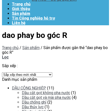
Trang chủ
Giới thiệu
Sản phẩm
Tin Công nghiệp hỗ trợ
Liên hệ
dao phay bo góc R
Trang chủ
/
Sản phẩm
/
Sản phẩm được gắn thẻ “dao phay bo
góc R”
Lọc
Sắp xếp :
Danh mục sản phẩm
DẦU CÔNG NGHIỆP
(11)
Dầu cắt gọt không pha nước
(1)
Dầu cắt gọt và mài pha nước
(4)
Dầu chống ghỉ
(2)
Dầu thủy lực
(1)