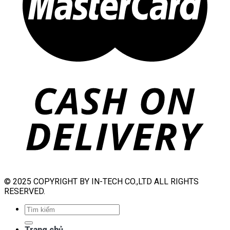
© 2025 COPYRIGHT BY IN-TECH CO.,LTD ALL RIGHTS
RESERVED.
Tìm
kiếm:
Trang chủ