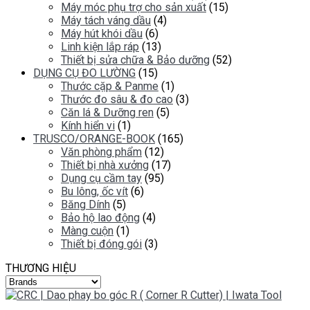
Máy móc phụ trợ cho sản xuất
(15)
Máy tách váng dầu
(4)
Máy hút khói dầu
(6)
Linh kiện lắp ráp
(13)
Thiết bị sửa chữa & Bảo dưỡng
(52)
DỤNG CỤ ĐO LƯỜNG
(15)
Thước cặp & Panme
(1)
Thước đo sâu & đo cao
(3)
Căn lá & Dưỡng ren
(5)
Kính hiển vi
(1)
TRUSCO/ORANGE-BOOK
(165)
Văn phòng phẩm
(12)
Thiết bị nhà xưởng
(17)
Dụng cụ cầm tay
(95)
Bu lông, ốc vít
(6)
Băng Dính
(5)
Bảo hộ lao động
(4)
Màng cuộn
(1)
Thiết bị đóng gói
(3)
THƯƠNG HIỆU