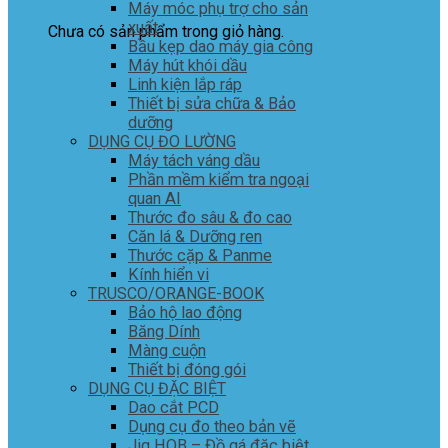
Máy móc phụ trợ cho sản
xuất
Chưa có sản phẩm trong giỏ hàng.
Bầu kẹp dao máy gia công
Máy hút khói dầu
Linh kiện lắp ráp
Thiết bị sửa chữa & Bảo
dưỡng
DỤNG CỤ ĐO LƯỜNG
Máy tách váng dầu
Phần mềm kiểm tra ngoại
quan AI
Thước đo sâu & đo cao
Căn lá & Dưỡng ren
Thước cặp & Panme
Kính hiển vi
TRUSCO/ORANGE-BOOK
Bảo hộ lao động
Băng Dính
Màng cuộn
Thiết bị đóng gói
DỤNG CỤ ĐẶC BIỆT
Dao cắt PCD
Dụng cụ đo theo bản vẽ
Jig HOB – Đồ gá đặc biệt