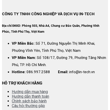
CÔNG TY TNHH CÔNG NGHIỆP VÀ DỊCH VỤ IN-TECH
Địa chỉ ĐKKD:
Phòng 503, Nhà A4, Chung cư Bảo Quân, Phường Vĩnh
Phúc, Tỉnh Phú Thọ, Việt Nam
VP Miền Bắc:
Số 71, Đường Nguyễn Thị Minh Khai,
Phường Vĩnh Yên, Tỉnh Phú Thọ, Việt Nam
VP Miền Nam:
Số 108/17, Đường 79, Phường Tăng Nhơn
Phú, TP. Hồ Chí Minh.
Hotline:
086.997.2588
Email:
info@in-tech.vn
HỖ TRỢ KHÁCH HÀNG
Hướng dẫn mua hàng
Hướng dẫn thanh toán
Chính sách bảo hành
Câu hỏi thường gặp