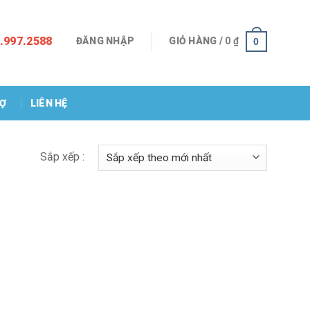
.997.2588
ĐĂNG NHẬP
GIỎ HÀNG /
0
₫
0
RỢ
LIÊN HỆ
Sắp xếp :