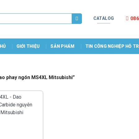
086
CATALOG
HỦ
GIỚI THIỆU
SẢN PHẨM
TIN CÔNG NGHIỆP HỖ T
ao phay ngón MS4XL Mitsubishi”