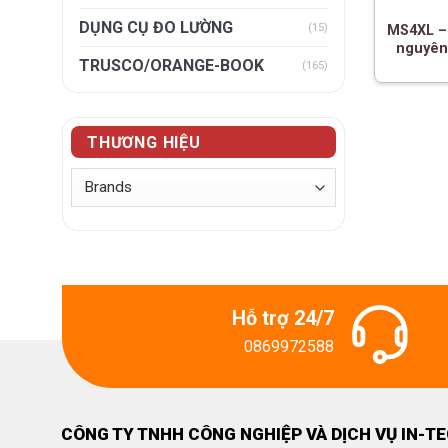
DỤNG CỤ ĐO LƯỜNG
(15)
MS4XL –
nguyên 
TRUSCO/ORANGE-BOOK
(165)
THƯƠNG HIỆU
Hỗ trợ 24/7
0869972588
CÔNG TY TNHH CÔNG NGHIỆP VÀ DỊCH VỤ IN-T