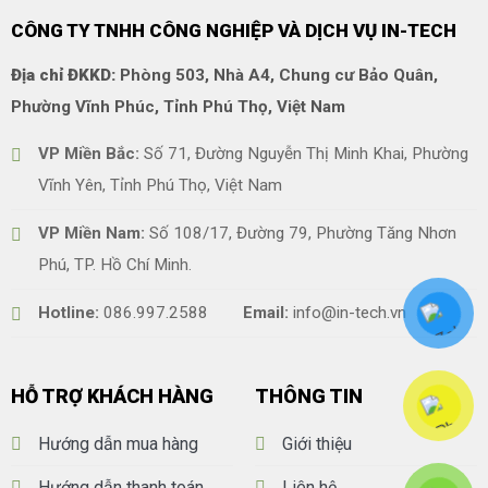
CÔNG TY TNHH CÔNG NGHIỆP VÀ DỊCH VỤ IN-TECH
Địa chỉ ĐKKD:
Phòng 503, Nhà A4, Chung cư Bảo Quân,
Phường Vĩnh Phúc, Tỉnh Phú Thọ, Việt Nam
VP Miền Bắc:
Số 71, Đường Nguyễn Thị Minh Khai, Phường
Vĩnh Yên, Tỉnh Phú Thọ, Việt Nam
VP Miền Nam:
Số 108/17, Đường 79, Phường Tăng Nhơn
Phú, TP. Hồ Chí Minh.
Hotline:
086.997.2588
Email:
info@in-tech.vn
HỖ TRỢ KHÁCH HÀNG
THÔNG TIN
Hướng dẫn mua hàng
Giới thiệu
Hướng dẫn thanh toán
Liên hệ