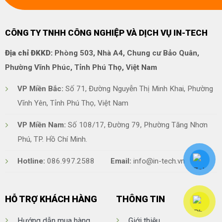
CÔNG TY TNHH CÔNG NGHIỆP VÀ DỊCH VỤ IN-TECH
Địa chỉ ĐKKD:
Phòng 503, Nhà A4, Chung cư Bảo Quân,
Phường Vĩnh Phúc, Tỉnh Phú Thọ, Việt Nam
VP Miền Bắc:
Số 71, Đường Nguyễn Thị Minh Khai, Phường
Vĩnh Yên, Tỉnh Phú Thọ, Việt Nam
VP Miền Nam:
Số 108/17, Đường 79, Phường Tăng Nhơn
Phú, TP. Hồ Chí Minh.
Hotline:
086.997.2588
Email:
info@in-tech.vn
HỖ TRỢ KHÁCH HÀNG
THÔNG TIN
Hướng dẫn mua hàng
Giới thiệu