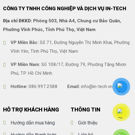
CÔNG TY TNHH CÔNG NGHIỆP VÀ DỊCH VỤ IN-TECH
Địa chỉ ĐKKD:
Phòng 503, Nhà A4, Chung cư Bảo Quân,
Phường Vĩnh Phúc, Tỉnh Phú Thọ, Việt Nam
VP Miền Bắc:
Số 71, Đường Nguyễn Thị Minh Khai, Phường
Vĩnh Yên, Tỉnh Phú Thọ, Việt Nam
VP Miền Nam:
Số 108/17, Đường 79, Phường Tăng Nhơn
Phú, TP. Hồ Chí Minh.
Hotline:
086.997.2588
Email:
info@in-tech.vn
HỖ TRỢ KHÁCH HÀNG
THÔNG TIN
Hướng dẫn mua hàng
Giới thiệu
Hướng dẫn thanh toán
Liên hệ