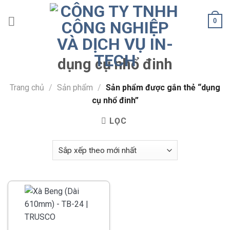
Skip
to
0
content
dụng cụ nhổ đinh
Trang chủ
/
Sản phẩm
/
Sản phẩm được gắn thẻ “dụng
cụ nhổ đinh”
LỌC