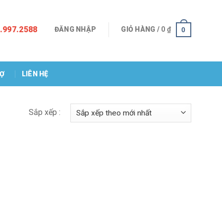
.997.2588
ĐĂNG NHẬP
GIỎ HÀNG /
0
₫
0
RỢ
LIÊN HỆ
Sắp xếp :