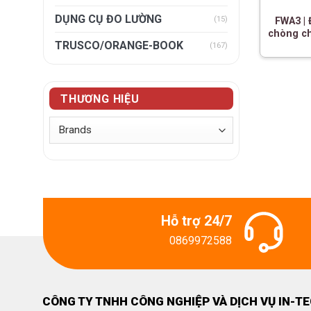
DỤNG CỤ ĐO LƯỜNG
(15)
FWA3 |
chòng c
TRUSCO/ORANGE-BOOK
(167)
THƯƠNG HIỆU
Hỗ trợ 24/7
0869972588
CÔNG TY TNHH CÔNG NGHIỆP VÀ DỊCH VỤ IN-T