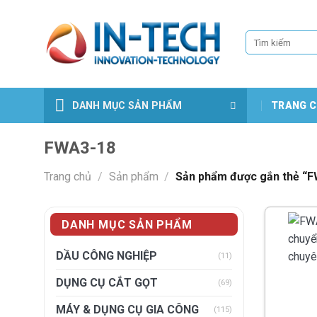
Skip
to
Tìm
content
kiếm:
DANH MỤC SẢN PHẨM
TRANG C
FWA3-18
Trang chủ
/
Sản phẩm
/
Sản phẩm được gắn thẻ “
DANH MỤC SẢN PHẨM
DẦU CÔNG NGHIỆP
(11)
DỤNG CỤ CẮT GỌT
(69)
MÁY & DỤNG CỤ GIA CÔNG
(115)