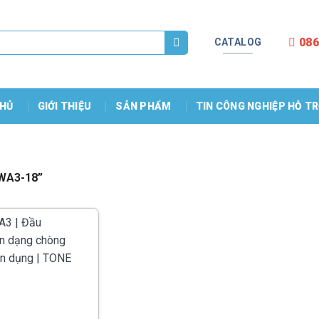
086
CATALOG
HỦ
GIỚI THIỆU
SẢN PHẨM
TIN CÔNG NGHIỆP HỖ T
FWA3-18”