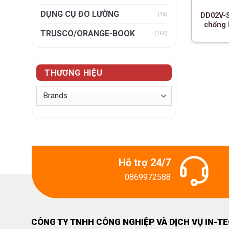
DỤNG CỤ ĐO LƯỜNG
(15)
DD02V-S
chống 
TRUSCO/ORANGE-BOOK
(164)
THƯƠNG HIỆU
Hỗ trợ 24/7
0869972588
CÔNG TY TNHH CÔNG NGHIỆP VÀ DỊCH VỤ IN-T