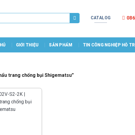
086
CATALOG
HỦ
GIỚI THIỆU
SẢN PHẨM
TIN CÔNG NGHIỆP HỖ T
hẩu trang chống bụi Shigematsu”