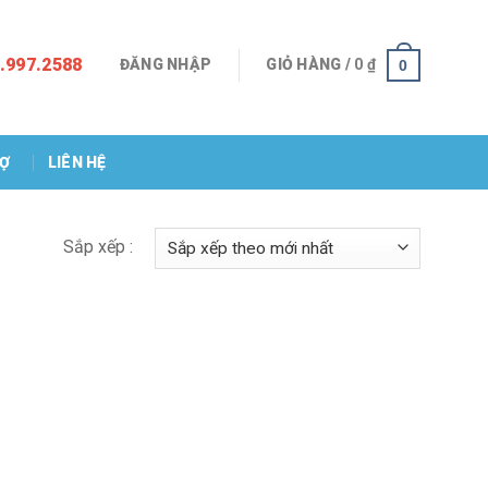
.997.2588
ĐĂNG NHẬP
GIỎ HÀNG /
0
₫
0
RỢ
LIÊN HỆ
Sắp xếp :