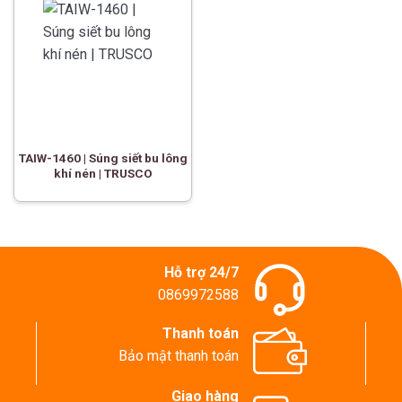
TAIW-1460 | Súng siết bu lông
khí nén | TRUSCO
Hỗ trợ 24/7
0869972588
Thanh toán
Bảo mật thanh toán
Giao hàng