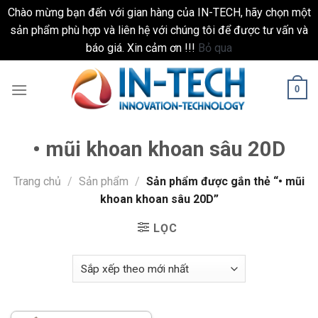
Chào mừng bạn đến với gian hàng của IN-TECH, hãy chọn một
sản phẩm phù hợp và liên hệ với chúng tôi để được tư vấn và
báo giá. Xin cảm ơn !!!
Bỏ qua
Skip
to
0
content
• mũi khoan khoan sâu 20D
Trang chủ
/
Sản phẩm
/
Sản phẩm được gắn thẻ “• mũi
khoan khoan sâu 20D”
LỌC