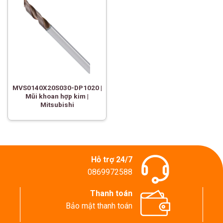
MVS0140X20S030-DP1020 |
Mũi khoan hợp kim |
Mitsubishi
Hỗ trợ 24/7
0869972588
Thanh toán
Bảo mật thanh toán