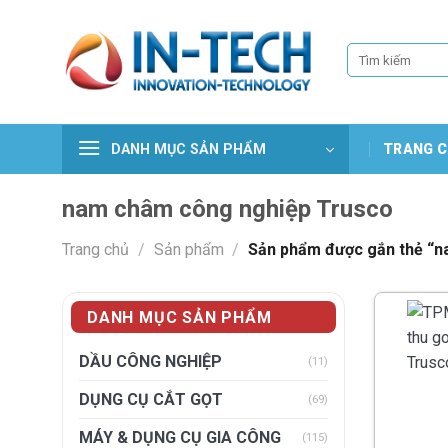
Skip
to
Tìm
content
kiếm:
DANH MỤC SẢN PHẨM
TRANG C
nam châm công nghiệp Trusco
Trang chủ
/
Sản phẩm
/
Sản phẩm được gắn thẻ “n
DANH MỤC SẢN PHẨM
DẦU CÔNG NGHIỆP
(11)
DỤNG CỤ CẮT GỌT
(69)
MÁY & DỤNG CỤ GIA CÔNG
(115)