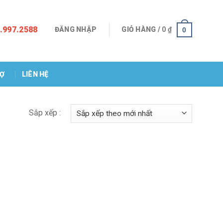
.997.2588
ĐĂNG NHẬP
GIỎ HÀNG /
0
₫
0
RỢ
LIÊN HỆ
Sắp xếp :