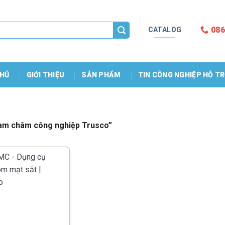
086
CATALOG
HỦ
GIỚI THIỆU
SẢN PHẨM
TIN CÔNG NGHIỆP HỖ T
am châm công nghiệp Trusco”