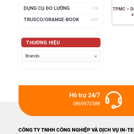
DỤNG CỤ ĐO LƯỜNG
(15)
TPMC – D
s
TRUSCO/ORANGE-BOOK
(167)
THƯƠNG HIỆU
Hỗ trợ 24/7
0869972588
CÔNG TY TNHH CÔNG NGHIỆP VÀ DỊCH VỤ IN-T