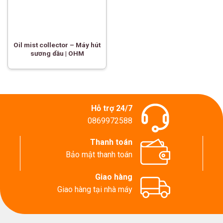
Oil mist collector – Máy hút
sương dầu | OHM
Hỗ trợ 24/7
0869972588
Thanh toán
Bảo mật thanh toán
Giao hàng
Giao hàng tại nhà máy