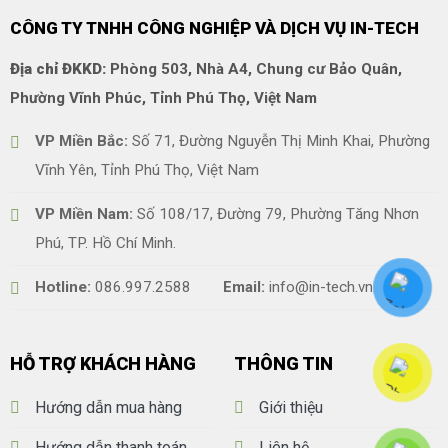
CÔNG TY TNHH CÔNG NGHIỆP VÀ DỊCH VỤ IN-TECH
Địa chỉ ĐKKD:
Phòng 503, Nhà A4, Chung cư Bảo Quân,
Phường Vĩnh Phúc, Tỉnh Phú Thọ, Việt Nam
VP Miền Bắc:
Số 71, Đường Nguyễn Thị Minh Khai, Phường
Vĩnh Yên, Tỉnh Phú Thọ, Việt Nam
VP Miền Nam:
Số 108/17, Đường 79, Phường Tăng Nhơn
Phú, TP. Hồ Chí Minh.
Hotline:
086.997.2588
Email:
info@in-tech.vn
HỖ TRỢ KHÁCH HÀNG
THÔNG TIN
Hướng dẫn mua hàng
Giới thiệu
Hướng dẫn thanh toán
Liên hệ