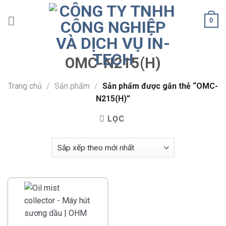
Skip
to
0
content
OMC-N215(H)
Trang chủ
/
Sản phẩm
/
Sản phẩm được gắn thẻ “OMC-
N215(H)”
LỌC