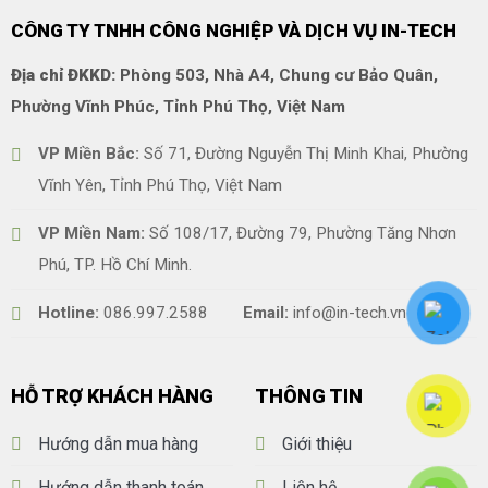
CÔNG TY TNHH CÔNG NGHIỆP VÀ DỊCH VỤ IN-TECH
Địa chỉ ĐKKD:
Phòng 503, Nhà A4, Chung cư Bảo Quân,
Phường Vĩnh Phúc, Tỉnh Phú Thọ, Việt Nam
VP Miền Bắc:
Số 71, Đường Nguyễn Thị Minh Khai, Phường
Vĩnh Yên, Tỉnh Phú Thọ, Việt Nam
VP Miền Nam:
Số 108/17, Đường 79, Phường Tăng Nhơn
Phú, TP. Hồ Chí Minh.
Hotline:
086.997.2588
Email:
info@in-tech.vn
HỖ TRỢ KHÁCH HÀNG
THÔNG TIN
Hướng dẫn mua hàng
Giới thiệu
Hướng dẫn thanh toán
Liên hệ