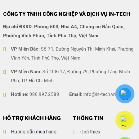
CÔNG TY TNHH CÔNG NGHIỆP VÀ DỊCH VỤ IN-TECH
Địa chỉ ĐKKD:
Phòng 503, Nhà A4, Chung cư Bảo Quân,
Phường Vĩnh Phúc, Tỉnh Phú Thọ, Việt Nam
VP Miền Bắc:
Số 71, Đường Nguyễn Thị Minh Khai, Phường
Vĩnh Yên, Tỉnh Phú Thọ, Việt Nam
VP Miền Nam:
Số 108/17, Đường 79, Phường Tăng Nhơn
Phú, TP. Hồ Chí Minh.
Hotline:
086.997.2588
Email:
info@in-tech.vn
HỖ TRỢ KHÁCH HÀNG
THÔNG TIN
Hướng dẫn mua hàng
Giới thiệu