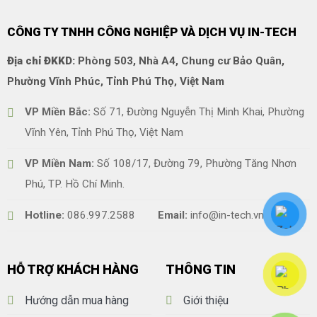
CÔNG TY TNHH CÔNG NGHIỆP VÀ DỊCH VỤ IN-TECH
Địa chỉ ĐKKD:
Phòng 503, Nhà A4, Chung cư Bảo Quân,
Phường Vĩnh Phúc, Tỉnh Phú Thọ, Việt Nam
VP Miền Bắc:
Số 71, Đường Nguyễn Thị Minh Khai, Phường
Vĩnh Yên, Tỉnh Phú Thọ, Việt Nam
VP Miền Nam:
Số 108/17, Đường 79, Phường Tăng Nhơn
Phú, TP. Hồ Chí Minh.
Hotline:
086.997.2588
Email:
info@in-tech.vn
HỖ TRỢ KHÁCH HÀNG
THÔNG TIN
Hướng dẫn mua hàng
Giới thiệu