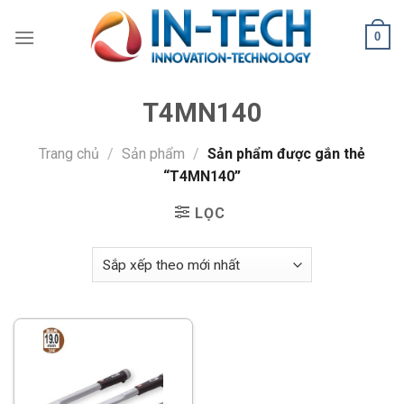
Skip
to
0
content
T4MN140
Trang chủ
/
Sản phẩm
/
Sản phẩm được gắn thẻ
“T4MN140”
LỌC