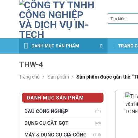
Skip
to
Tìm
content
kiếm:
DANH MỤC SẢN PHẨM
TRANG C
THW-4
Trang chủ
/
Sản phẩm
/
Sản phẩm được gắn thẻ “
DANH MỤC SẢN PHẨM
DẦU CÔNG NGHIỆP
(11)
DỤNG CỤ CẮT GỌT
(69)
MÁY & DỤNG CỤ GIA CÔNG
(115)