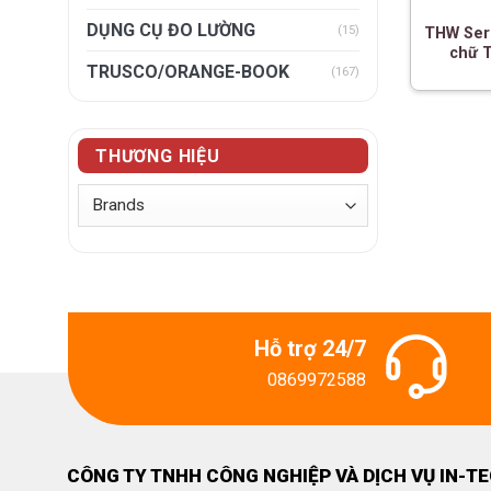
DỤNG CỤ ĐO LƯỜNG
(15)
THW Seri
chữ 
TRUSCO/ORANGE-BOOK
(167)
THƯƠNG HIỆU
Hỗ trợ 24/7
0869972588
CÔNG TY TNHH CÔNG NGHIỆP VÀ DỊCH VỤ IN-T