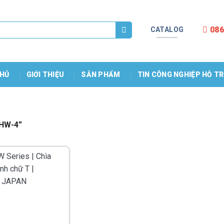
086
CATALOG
HỦ
GIỚI THIỆU
SẢN PHẨM
TIN CÔNG NGHIỆP HỖ T
THW-4”