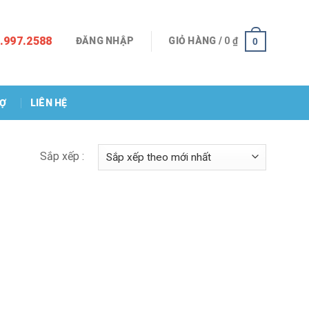
.997.2588
ĐĂNG NHẬP
GIỎ HÀNG /
0
₫
0
RỢ
LIÊN HỆ
Sắp xếp :