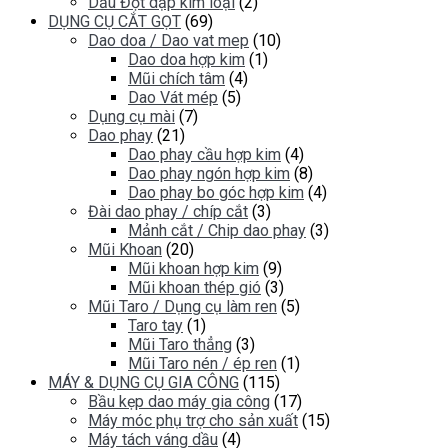
Dầu Đột dập kim loại
(2)
DỤNG CỤ CẮT GỌT
(69)
Dao doa / Dao vat mep
(10)
Dao doa hợp kim
(1)
Mũi chích tâm
(4)
Dao Vát mép
(5)
Dụng cụ mài
(7)
Dao phay
(21)
Dao phay cầu hợp kim
(4)
Dao phay ngón hợp kim
(8)
Dao phay bo góc hợp kim
(4)
Đài dao phay / chíp cắt
(3)
Mảnh cắt / Chip dao phay
(3)
Mũi Khoan
(20)
Mũi khoan hợp kim
(9)
Mũi khoan thép gió
(3)
Mũi Taro / Dụng cụ làm ren
(5)
Taro tay
(1)
Mũi Taro thẳng
(3)
Mũi Taro nén / ép ren
(1)
MÁY & DỤNG CỤ GIA CÔNG
(115)
Bầu kẹp dao máy gia công
(17)
Máy móc phụ trợ cho sản xuất
(15)
Máy tách váng dầu
(4)