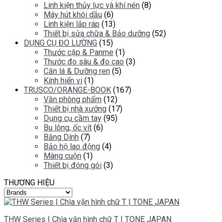
Linh kiện thủy lực và khí nén
(8)
Máy hút khói dầu
(6)
Linh kiện lắp ráp
(13)
Thiết bị sửa chữa & Bảo dưỡng
(52)
DỤNG CỤ ĐO LƯỜNG
(15)
Thước cặp & Panme
(1)
Thước đo sâu & đo cao
(3)
Căn lá & Dưỡng ren
(5)
Kính hiển vi
(1)
TRUSCO/ORANGE-BOOK
(167)
Văn phòng phẩm
(12)
Thiết bị nhà xưởng
(17)
Dụng cụ cầm tay
(95)
Bu lông, ốc vít
(6)
Băng Dính
(7)
Bảo hộ lao động
(4)
Màng cuộn
(1)
Thiết bị đóng gói
(3)
THƯƠNG HIỆU
THW Series | Chìa vặn hình chữ T | TONE JAPAN