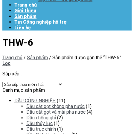
Trang chủ
Giới thiệu
Sản phẩm
Tin Công nghiệp hỗ trợ
Liên hệ
THW-6
Trang chủ
/
Sản phẩm
/
Sản phẩm được gắn thẻ “THW-6”
Lọc
Sắp xếp :
Danh mục sản phẩm
DẦU CÔNG NGHIỆP
(11)
Dầu cắt gọt không pha nước
(1)
Dầu cắt gọt và mài pha nước
(4)
Dầu chống ghỉ
(2)
Dầu thủy lực
(1)
Dầu trục chính
(1)