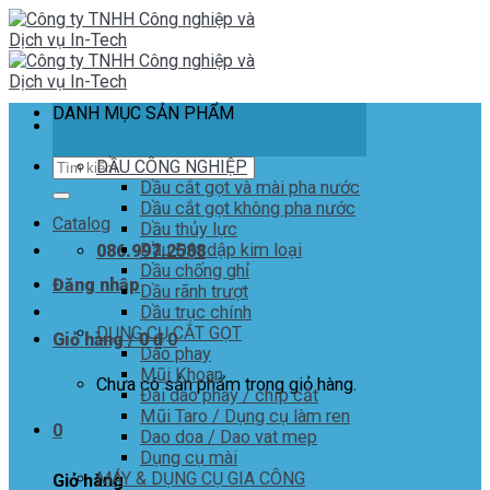
Skip
to
content
DANH MỤC SẢN PHẨM
Tìm
DẦU CÔNG NGHIỆP
kiếm:
Dầu cắt gọt và mài pha nước
Dầu cắt gọt không pha nước
Catalog
Dầu thủy lực
Dầu Đột dập kim loại
086.997.2588
Dầu chống ghỉ
Đăng nhập
Dầu rãnh trượt
Dầu trục chính
DỤNG CỤ CẮT GỌT
Giỏ hàng /
0
₫
0
Dao phay
Mũi Khoan
Chưa có sản phẩm trong giỏ hàng.
Đài dao phay / chíp cắt
Mũi Taro / Dụng cụ làm ren
0
Dao doa / Dao vat mep
Dụng cụ mài
MÁY & DỤNG CỤ GIA CÔNG
Giỏ hàng