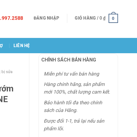
.997.2588
ĐĂNG NHẬP
GIỎ HÀNG /
0
₫
0
RỢ
LIÊN HỆ
CHÍNH SÁCH BÁN HÀNG
t bị sửa
Miễn phí tư vấn bán hàng
Hàng chính hãng, sản phẩm
Bướm
mới 100%, chất lượng cam kết.
NE
Bảo hành tối đa theo chính
sách của Hãng.
Được đổi 1-1, trả lại nếu sản
phẩm lỗi.