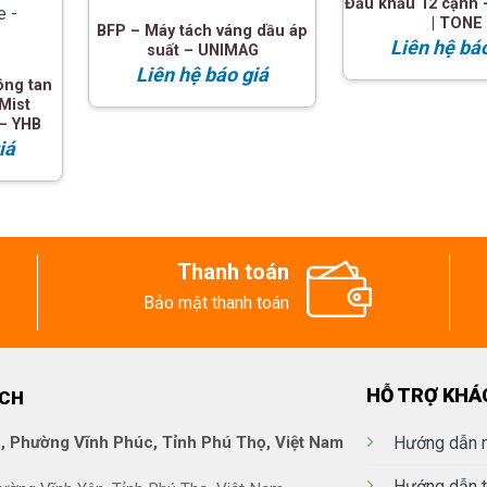
Đầu khẩu 12 cạnh 
| TONE
BFP – Máy tách váng dầu áp
Liên hệ bá
suất – UNIMAG
Liên hệ báo giá
ông tan
 Mist
– YHB
iá
Thanh toán
Bảo mật thanh toán
HỖ TRỢ KHÁ
ECH
 Phường Vĩnh Phúc, Tỉnh Phú Thọ, Việt Nam
Hướng dẫn 
Hướng dẫn t