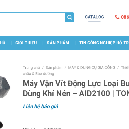
086
CATALOG
HỦ
GIỚI THIỆU
SẢN PHẨM
TIN CÔNG NGHIỆP HỖ T
Trang chủ
/
Sản phẩm
/
MÁY & DỤNG CỤ GIA CÔNG
/
Thiế
chữa & Bảo dưỡng
Máy Vặn Vít Động Lực Loại 
Dùng Khí Nén – AID2100 | TO
Liên hệ báo giá