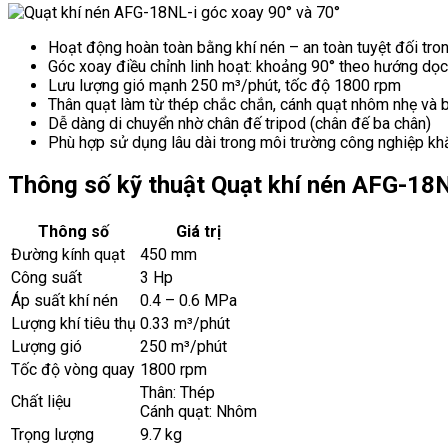
Hoạt động hoàn toàn bằng khí nén – an toàn tuyệt đối tro
Góc xoay điều chỉnh linh hoạt: khoảng 90° theo hướng dọc
Lưu lượng gió mạnh 250 m³/phút, tốc độ 1800 rpm
Thân quạt làm từ thép chắc chắn, cánh quạt nhôm nhẹ và 
Dễ dàng di chuyển nhờ chân đế tripod (chân đế ba chân)
Phù hợp sử dụng lâu dài trong môi trường công nghiệp kh
Thông số kỹ thuật Quạt khí nén AFG-18N
Thông số
Giá trị
Đường kính quạt
450 mm
Công suất
3 Hp
Áp suất khí nén
0.4 – 0.6 MPa
Lượng khí tiêu thụ
0.33 m³/phút
Lượng gió
250 m³/phút
Tốc độ vòng quay
1800 rpm
Thân: Thép
Chất liệu
Cánh quạt: Nhôm
Trọng lượng
9.7 kg