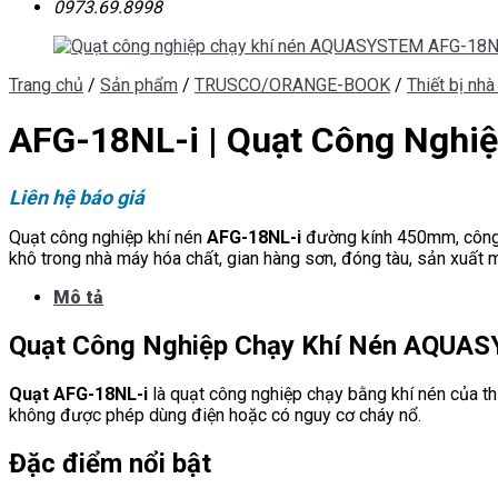
0973.69.8998
Trang chủ
/
Sản phẩm
/
TRUSCO/ORANGE-BOOK
/
Thiết bị nh
AFG-18NL-i | Quạt Công Nghi
Liên hệ báo giá
Quạt công nghiệp khí nén
AFG-18NL-i
đường kính 450mm, công s
khô trong nhà máy hóa chất, gian hàng sơn, đóng tàu, sản xuất 
Mô tả
Quạt Công Nghiệp Chạy Khí Nén AQUA
Quạt AFG-18NL-i
là quạt công nghiệp chạy bằng khí nén của t
không được phép dùng điện hoặc có nguy cơ cháy nổ.
Đặc điểm nổi bật