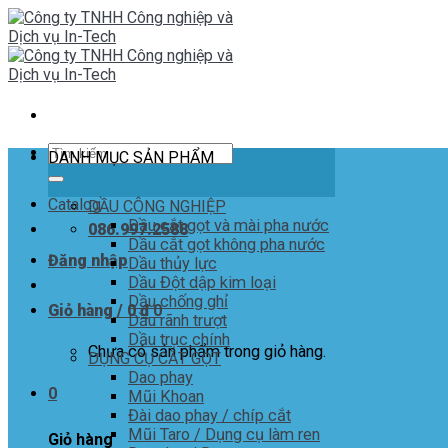
Skip
to
content
Tìm
DANH MỤC SẢN PHẨM
kiếm:
Catalog
DẦU CÔNG NGHIỆP
Dầu cắt gọt và mài pha nước
086.997.2588
Dầu cắt gọt không pha nước
Đăng nhập
Dầu thủy lực
Dầu Đột dập kim loại
Dầu chống ghỉ
Giỏ hàng /
0
₫
0
Dầu rãnh trượt
Dầu trục chính
Chưa có sản phẩm trong giỏ hàng.
DỤNG CỤ CẮT GỌT
Dao phay
0
Mũi Khoan
Đài dao phay / chíp cắt
Mũi Taro / Dụng cụ làm ren
Giỏ hàng