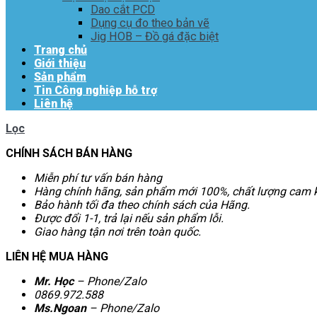
Dao cắt PCD
Dụng cụ đo theo bản vẽ
Jig HOB – Đồ gá đặc biệt
Trang chủ
Giới thiệu
Sản phẩm
Tin Công nghiệp hỗ trợ
Liên hệ
Lọc
CHÍNH SÁCH BÁN HÀNG
Miễn phí tư vấn bán hàng
Hàng chính hãng, sản phẩm mới 100%, chất lượng cam k
Bảo hành tối đa theo chính sách của Hãng.
Được đổi 1-1, trả lại nếu sản phẩm lỗi.
Giao hàng tận nơi trên toàn quốc.
LIÊN HỆ MUA HÀNG
Mr. Học
– Phone/Zalo
0869.972.588
Ms.Ngoan
– Phone/Zalo