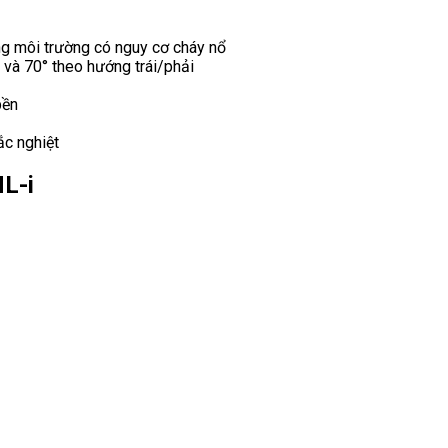
ng môi trường có nguy cơ cháy nổ
 và 70° theo hướng trái/phải
bền
ắc nghiệt
L-i