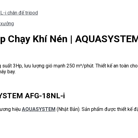
à xưởng
ệp Chạy Khí Nén | AQUASYSTE
uất 3Hp, lưu lượng gió mạnh 250 m³/phút. Thiết kế an toàn cho 
máy bay.
SYSTEM AFG-18NL-i
hương hiệu
AQUASYSTEM
(Nhật Bản). Sản phẩm được thiết kế đặ