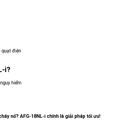
 quạt điện
-i?
 nguy hiểm
áy nổ? AFG-18NL-i chính là giải pháp tối ưu!