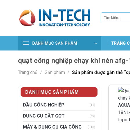
Skip
to
Tìm
content
kiếm:
DANH MỤC SẢN PHẨM
TRANG C
quạt công nghiệp chạy khí nén afg-
Trang chủ
/
Sản phẩm
/
Sản phẩm được gắn thẻ “quạ
DANH MỤC SẢN PHẨM
DẦU CÔNG NGHIỆP
(11)
DỤNG CỤ CẮT GỌT
(69)
MÁY & DỤNG CỤ GIA CÔNG
(115)