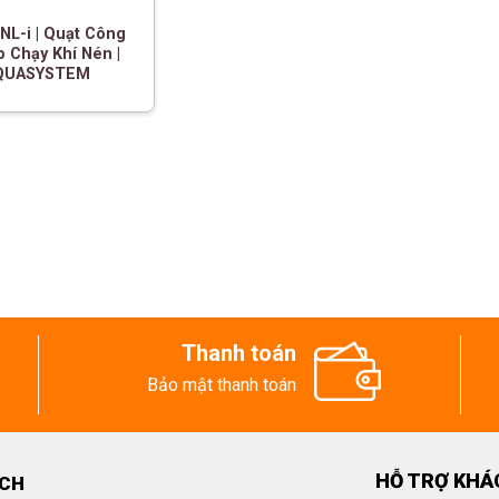
NL-i | Quạt Công
 Chạy Khí Nén |
QUASYSTEM
Thanh toán
Bảo mật thanh toán
HỖ TRỢ KHÁ
ECH