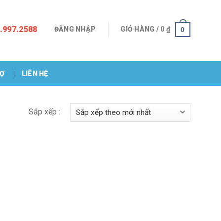
.997.2588
ĐĂNG NHẬP
GIỎ HÀNG /
0
₫
0
RỢ
LIÊN HỆ
Sắp xếp :