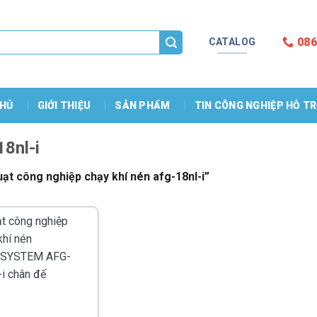
086
CATALOG
HỦ
GIỚI THIỆU
SẢN PHẨM
TIN CÔNG NGHIỆP HỖ T
18nl-i
t công nghiệp chạy khí nén afg-18nl-i”