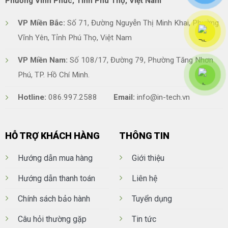
Phường Vĩnh Phúc, Tỉnh Phú Thọ, Việt Nam
VP Miền Bắc:
Số 71, Đường Nguyễn Thị Minh Khai, Phường
Vĩnh Yên, Tỉnh Phú Thọ, Việt Nam
VP Miền Nam:
Số 108/17, Đường 79, Phường Tăng Nhơn
Phú, TP. Hồ Chí Minh.
Hotline:
086.997.2588
Email:
info@in-tech.vn
HỖ TRỢ KHÁCH HÀNG
THÔNG TIN
Hướng dẫn mua hàng
Giới thiệu
Hướng dẫn thanh toán
Liên hệ
Chính sách bảo hành
Tuyển dụng
Câu hỏi thường gặp
Tin tức